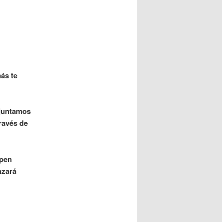
ás te
 juntamos
ravés de
Open
nzará