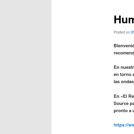
entradas
Hum
Posted on
2
Bienvenid
recomend
En nuestr
en torno 
las ondas
En «El Re
Source pa
pronto a u
https://