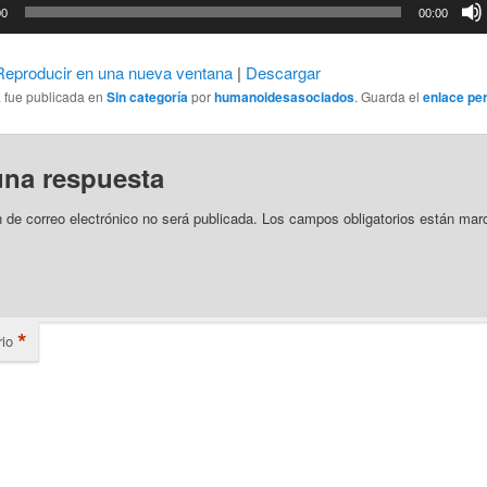
or
00
00:00
Reproducir en una nueva ventana
|
Descargar
a fue publicada en
Sin categoría
por
humanoidesasociados
. Guarda el
enlace pe
una respuesta
n de correo electrónico no será publicada.
Los campos obligatorios están mar
*
io