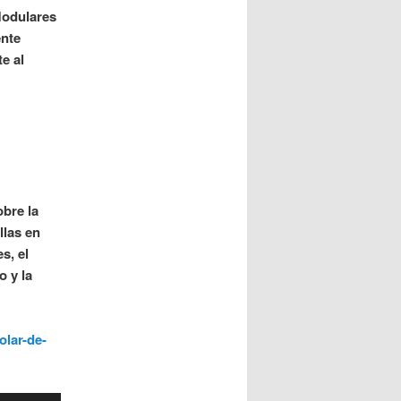
Modulares
ente
e al
bre la
llas en
s, el
o y la
olar-de-