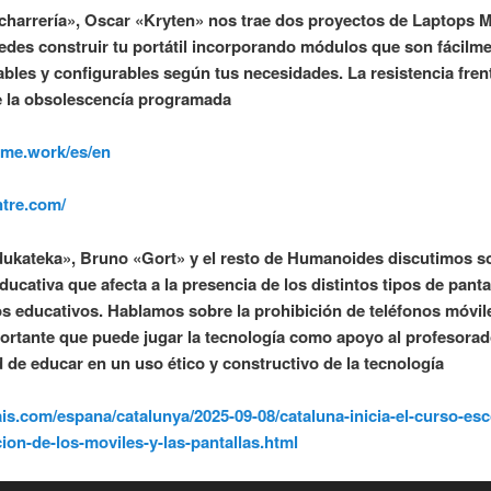
charrería», Oscar «Kryten» nos trae dos proyectos de Laptops 
des construir tu portátil incorporando módulos que son fácilm
bles y configurables según tus necesidades. La resistencia frent
 la obsolescencía programada
rame.work/es/en
ntre.com/
ukateka», Bruno «Gort» y el resto de Humanoides discutimos so
ducativa que afecta a la presencia de los distintos tipos de panta
os educativos. Hablamos sobre la prohibición de teléfonos móvile
ortante que puede jugar la tecnología como apoyo al profesorad
 de educar en un uso ético y constructivo de la tecnología
pais.com/espana/catalunya/2025-09-08/cataluna-inicia-el-curso-esc
cion-de-los-moviles-y-las-pantallas.html