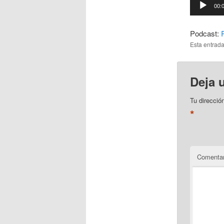
Reproduct
00:
de
audio
Podcast:
Esta entrad
Deja 
Tu direcció
*
Comentar