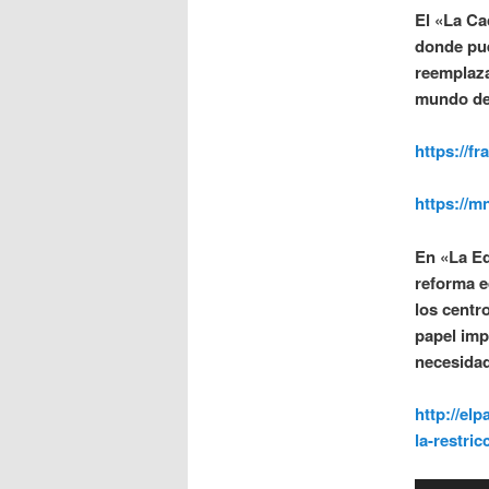
El «La Ca
donde pue
reemplaza
mundo de
https://f
https://m
En «La Ed
reforma e
los centr
papel imp
necesidad
http://el
la-restric